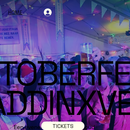
HOME
TOBERFE
DDINXV
TICKETS
Een evenement voor jong & oud