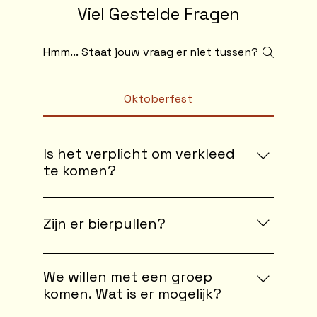
Viel Gestelde Fragen
Oktoberfest
Is het verplicht om verkleed
te komen?
Nein, zeker niet! Niks is verplicht; het blijft
een feestje natuurlijk! Wel willen we
Zijn er bierpullen?
meegeven dat zeker 85% van de
bezoekers verkleed komt. De keuze is aan
Je kunt 2 formaten bier bestellen.
jou!
Regulier en Groot. Een regulier biertje
We willen met een groep
ontvang je in een plastic beker, zoals je
komen. Wat is er mogelijk?
gewend bent onze activiteiten. Voor dit